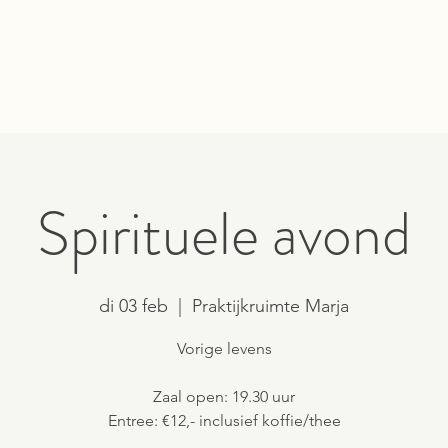
HOME
AGENDA
BEHANDE
Spirituele avond
di 03 feb
  |  
Praktijkruimte Marja
Vorige levens
Zaal open: 19.30 uur
Entree: €12,- inclusief koffie/thee