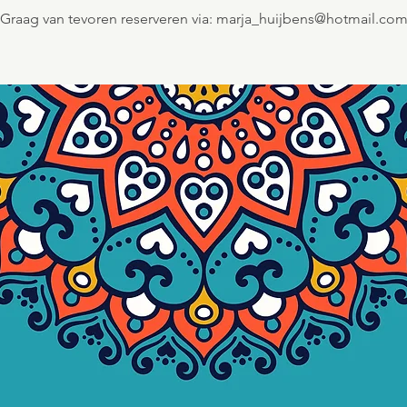
Graag van tevoren reserveren via: marja_huijbens@hotmail.co