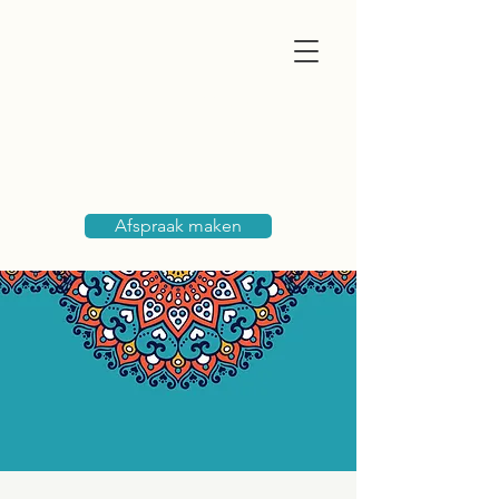
Marja Huijbens
medium & paragnost
Afspraak maken