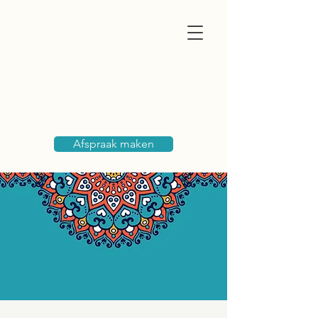
Marja Huijbens
medium & paragnost
Afspraak maken