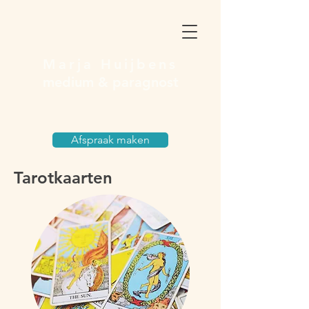
Marja Huijbens
medium & paragnost
Afspraak maken
Tarotkaarten